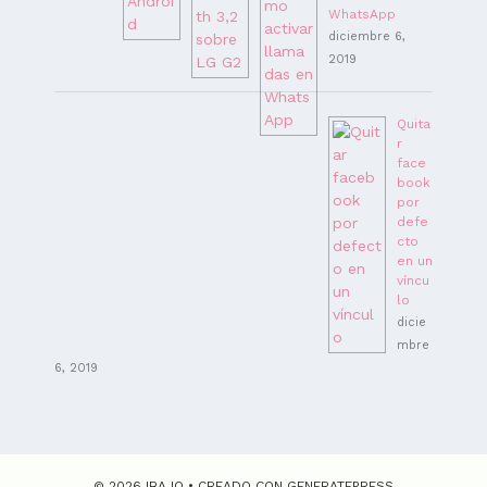
WhatsApp
diciembre 6,
2019
Quita
r
face
book
por
defe
cto
en un
víncu
lo
dicie
mbre
6, 2019
© 2026 IBAJO
• CREADO CON
GENERATEPRESS