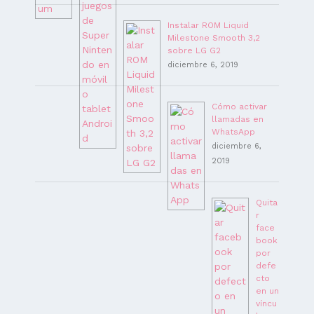
Instalar ROM Liquid
Milestone Smooth 3,2
sobre LG G2
diciembre 6, 2019
Cómo activar
llamadas en
WhatsApp
diciembre 6,
2019
Quita
r
face
book
por
defe
cto
en un
víncu