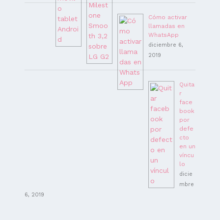
Cómo activar
llamadas en
WhatsApp
diciembre 6,
2019
Quita
r
face
book
por
defe
cto
en un
víncu
lo
dicie
mbre
6, 2019