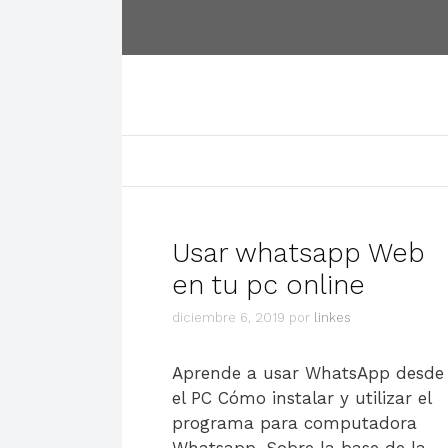
Saltar
al
contenido
Usar whatsapp Web
en tu pc online
diciembre 6, 2019
por
linkes
Aprende a usar WhatsApp desde
el PC Cómo instalar y utilizar el
programa para computadora
Whatsapp. Sobre la base de la