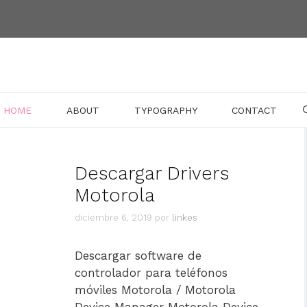
HOME
ABOUT
TYPOGRAPHY
CONTACT
Descargar Drivers
Motorola
diciembre 6, 2019
por
linkes
Descargar software de
controlador para teléfonos
móviles Motorola / Motorola
Device Manager Motorola Device