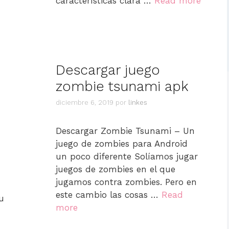
características clara …
Read more
Descargar juego
zombie tsunami apk
diciembre 6, 2019
por
linkes
Descargar Zombie Tsunami – Un
juego de zombies para Android
un poco diferente Solíamos jugar
juegos de zombies en el que
jugamos contra zombies. Pero en
este cambio las cosas …
Read
u
more